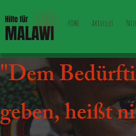
Hilfe für
HOME
Aktuelles
Pate
MALAWI
"Dem Bedürfti
geben, heißt n