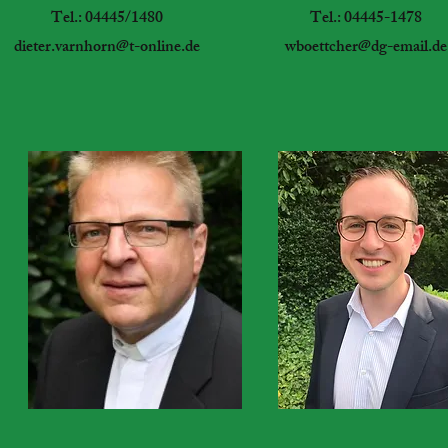
Tel.: 04445/1480
Tel.: 04445-1478
dieter.varnhorn@t-online.de
wboettcher@dg-email.de