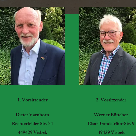
1. Vorsitzender
2. Vorsitzender
Dieter Varnhorn
Werner Böttcher
Rechterfelder Str. 74
Elsa-Brandström-Str. 9
449429 Visbek
49429 Visbek