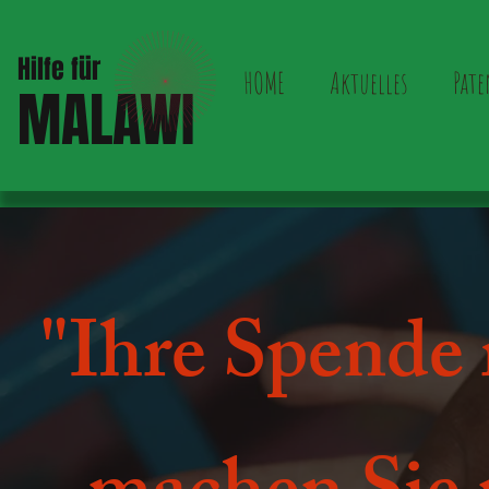
Hilfe für
HOME
Aktuelles
Pate
MALAWI
"Ihre Spende 