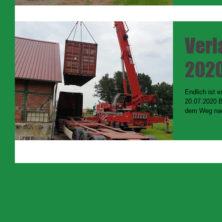
Verl
202
Endlich ist 
20.07.2020 B
dem Weg nac