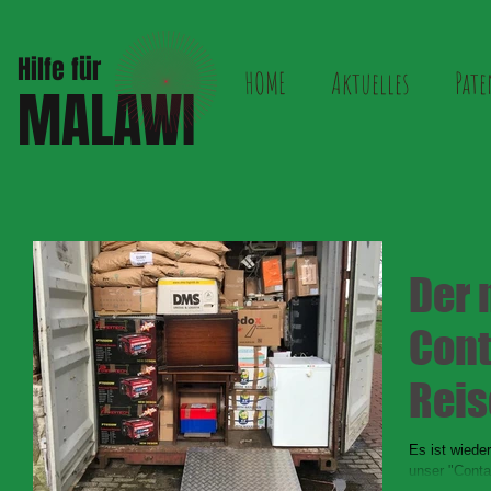
Hilfe für
HOME
Aktuelles
Pate
MALAWI
Der 
Cont
Reis
Es ist wiede
unser "Conta