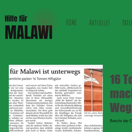
Hilfe für
HOME
Aktuelles
Pate
MALAWI
16 T
mach
Weg..
Bericht der