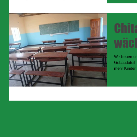
Chit
wäch
Wir freuen u
Gebäudeteil 
mehr Kinder 
Für uns eine 
Luxus.