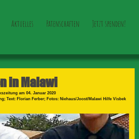
Aktuelles
Patenschaften
Jetzt spenden!
n in Malawi
lkszeitung am 04. Januar 2020
g; Text: Florian Ferber; Fotos: Niehaus/Joost/Malawi Hilfe Visbek